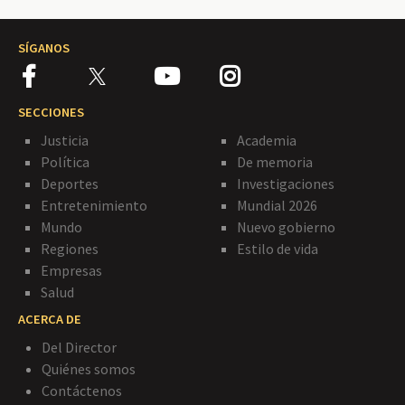
SÍGANOS
SECCIONES
Justicia
Academia
Política
De memoria
Deportes
Investigaciones
Entretenimiento
Mundial 2026
Mundo
Nuevo gobierno
Regiones
Estilo de vida
Empresas
Salud
ACERCA DE
Del Director
Quiénes somos
Contáctenos