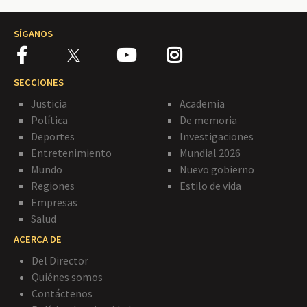
SÍGANOS
SECCIONES
Justicia
Academia
Política
De memoria
Deportes
Investigaciones
Entretenimiento
Mundial 2026
Mundo
Nuevo gobierno
Regiones
Estilo de vida
Empresas
Salud
ACERCA DE
Del Director
Quiénes somos
Contáctenos