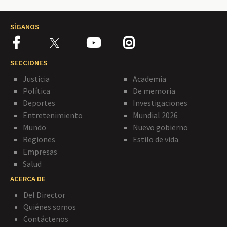
SÍGANOS
SECCIONES
Justicia
Academia
Política
De memoria
Deportes
Investigaciones
Entretenimiento
Mundial 2026
Mundo
Nuevo gobierno
Regiones
Estilo de vida
Empresas
Salud
ACERCA DE
Del Director
Quiénes somos
Contáctenos