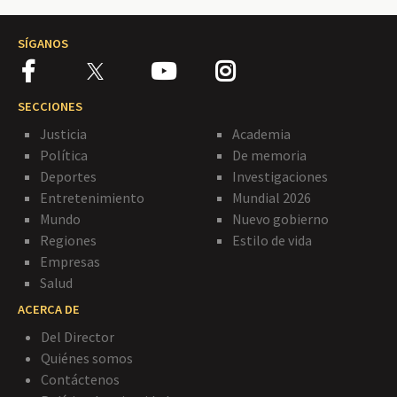
SÍGANOS
SECCIONES
Justicia
Academia
Política
De memoria
Deportes
Investigaciones
Entretenimiento
Mundial 2026
Mundo
Nuevo gobierno
Regiones
Estilo de vida
Empresas
Salud
ACERCA DE
Del Director
Quiénes somos
Contáctenos