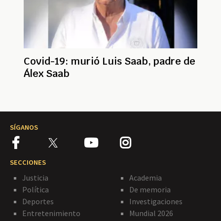
Covid-19: murió Luis Saab, padre de
Álex Saab
SÍGANOS
SECCIONES
Justicia
Academia
Política
De memoria
Deportes
Investigaciones
Entretenimiento
Mundial 2026