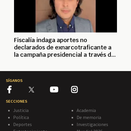
Fiscalía indaga aportes no
declarados de exnarcotraficante a
la campaña presidencial a través de
Nicolás Petro
SÍGANOS
SECCIONES
Justicia
Academia
Política
De memoria
Deportes
Investigaciones