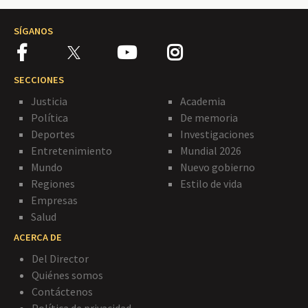
SÍGANOS
SECCIONES
Justicia
Academia
Política
De memoria
Deportes
Investigaciones
Entretenimiento
Mundial 2026
Mundo
Nuevo gobierno
Regiones
Estilo de vida
Empresas
Salud
ACERCA DE
Del Director
Quiénes somos
Contáctenos
Política de privacidad