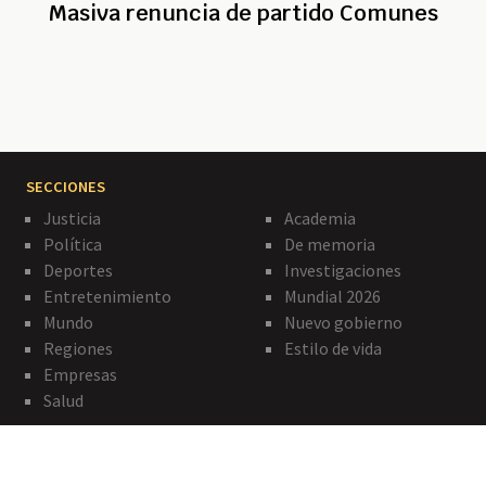
Masiva renuncia de partido Comunes
SECCIONES
Justicia
Academia
Política
De memoria
Deportes
Investigaciones
Entretenimiento
Mundial 2026
Mundo
Nuevo gobierno
Regiones
Estilo de vida
Empresas
Salud