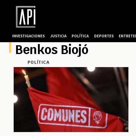
INVESTIGACIONES
JUSTICIA
POLÍTICA
DEPORTES
ENTRETE
Benkos Biojó
POLÍTICA