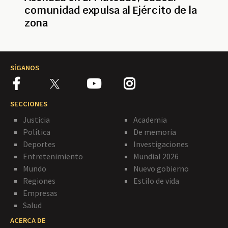
comunidad expulsa al Ejército de la
zona
SÍGANOS
SECCIONES
Justicia
Academia
Política
De memoria
Deportes
Investigaciones
Entretenimiento
Mundial 2026
Mundo
Nuevo gobierno
Regiones
Estilo de vida
Empresas
Salud
ACERCA DE