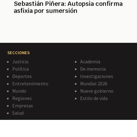
Sebastián Piñera: Autopsia confirma
asfixia por sumersión
SECCIONES
Justicia
Academia
Política
De memoria
Deportes
Investigaciones
Entretenimiento
Mundial 2026
Mundo
Nuevo gobierno
Regiones
Estilo de vida
Empresas
Salud