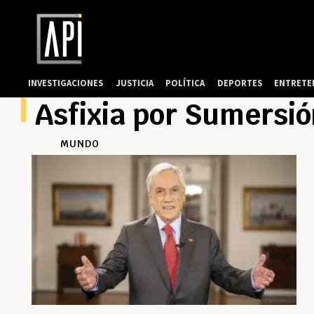
INVESTIGACIONES
JUSTICIA
POLÍTICA
DEPORTES
ENTRETE
Asfixia por Sumersi
MUNDO