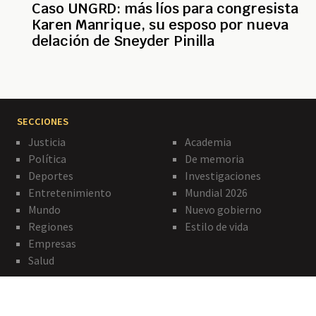
Caso UNGRD: más líos para congresista
Karen Manrique, su esposo por nueva
delación de Sneyder Pinilla
SECCIONES
Justicia
Academia
Política
De memoria
Deportes
Investigaciones
Entretenimiento
Mundial 2026
Mundo
Nuevo gobierno
Regiones
Estilo de vida
Empresas
Salud