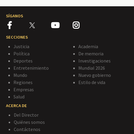
SÍGANOS
SECCIONES
Justicia
Academia
Política
De memoria
Deportes
Investigaciones
Entretenimiento
Mundial 2026
Mundo
Nuevo gobierno
Regiones
Estilo de vida
Empresas
Salud
ACERCA DE
Del Director
Quiénes somos
Contáctenos