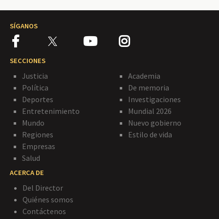
SÍGANOS
SECCIONES
Justicia
Academia
Política
De memoria
Deportes
Investigaciones
Entretenimiento
Mundial 2026
Mundo
Nuevo gobierno
Regiones
Estilo de vida
Empresas
Salud
ACERCA DE
Del Director
Quiénes somos
Contáctenos