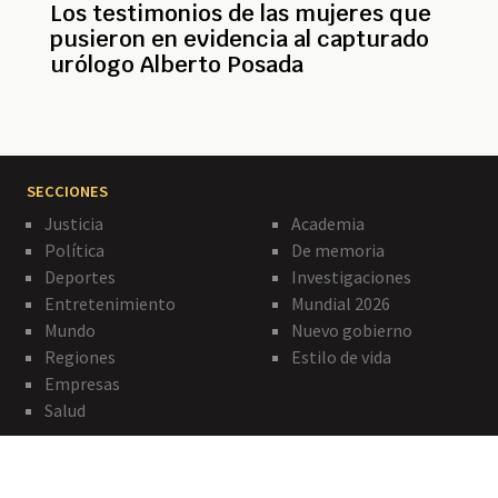
Los testimonios de las mujeres que
pusieron en evidencia al capturado
urólogo Alberto Posada
SECCIONES
Justicia
Academia
Política
De memoria
Deportes
Investigaciones
Entretenimiento
Mundial 2026
Mundo
Nuevo gobierno
Regiones
Estilo de vida
Empresas
Salud