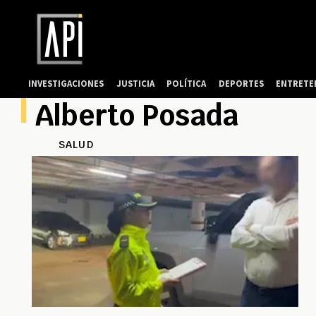
INVESTIGACIONES
JUSTICIA
POLÍTICA
DEPORTES
ENTRETE
Alberto Posada
SALUD