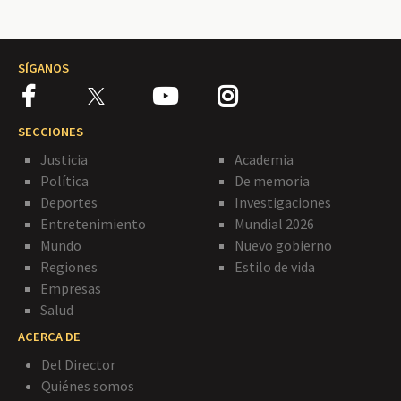
SÍGANOS
SECCIONES
Justicia
Academia
Política
De memoria
Deportes
Investigaciones
Entretenimiento
Mundial 2026
Mundo
Nuevo gobierno
Regiones
Estilo de vida
Empresas
Salud
ACERCA DE
Del Director
Quiénes somos