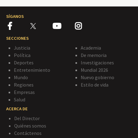
SÍGANOS
SECCIONES
Justicia
Academia
Política
De memoria
Deportes
Investigaciones
Entretenimiento
Mundial 2026
Mundo
Nuevo gobierno
Regiones
Estilo de vida
Empresas
Salud
ACERCA DE
Del Director
Quiénes somos
Contáctenos