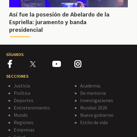
Así fue la posesión de Abelardo de la
Espriella: juramento y banda
presidencial
SÍGANOS
SECCIONES
Justicia
Academia
Política
De memoria
Deportes
Investigaciones
Entretenimiento
Mundial 2026
Mundo
Nuevo gobierno
Regiones
Estilo de vida
Empresas