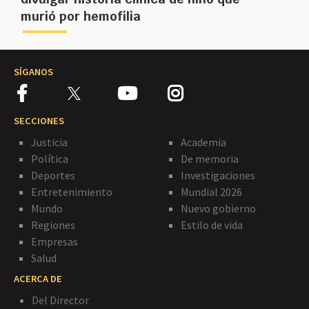
murió por hemofilia
SÍGANOS
SECCIONES
Justicia
Academia
Política
De memoria
Deportes
Investigaciones
Entretenimiento
Mundial 2026
Mundo
Nuevo gobierno
Regiones
Estilo de vida
Empresas
Salud
ACERCA DE
Del Director