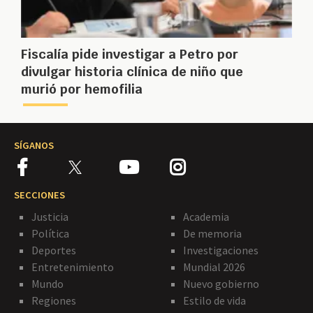
Fiscalía pide investigar a Petro por
divulgar historia clínica de niño que
murió por hemofilia
SÍGANOS
SECCIONES
Justicia
Academia
Política
De memoria
Deportes
Investigaciones
Entretenimiento
Mundial 2026
Mundo
Nuevo gobierno
Regiones
Estilo de vida