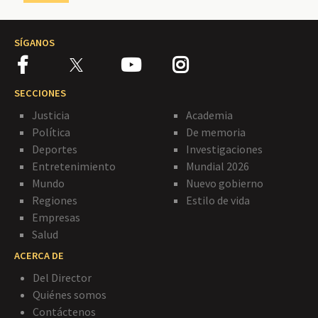
SÍGANOS
SECCIONES
Justicia
Academia
Política
De memoria
Deportes
Investigaciones
Entretenimiento
Mundial 2026
Mundo
Nuevo gobierno
Regiones
Estilo de vida
Empresas
Salud
ACERCA DE
Del Director
Quiénes somos
Contáctenos