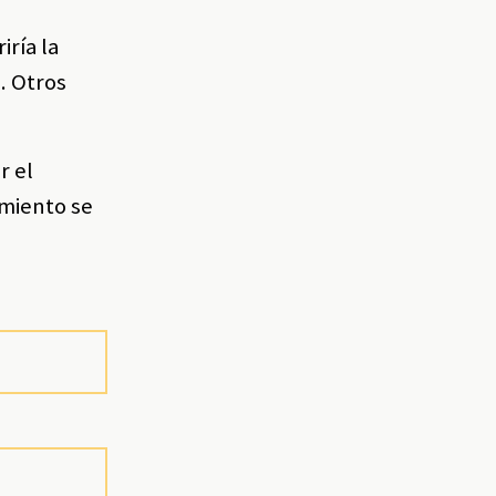
iría la
. Otros
r el
imiento se