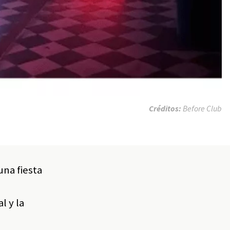
Créditos:
Before Club
una fiesta
l y la