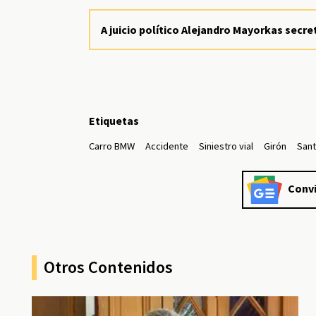
A juicio político Alejandro Mayorkas secr
Etiquetas
Carro BMW
Accidente
Siniestro vial
Girón
San
Convi
Otros Contenidos