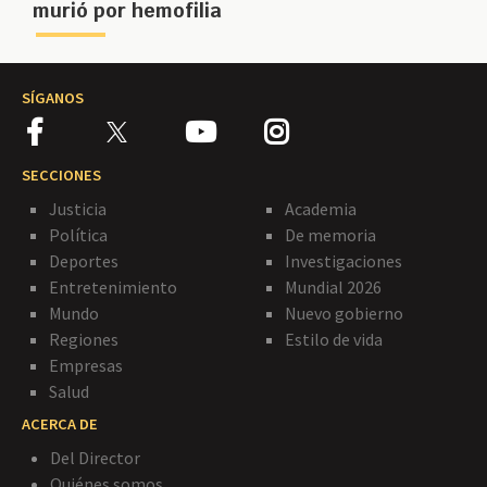
murió por hemofilia
SÍGANOS
SECCIONES
Justicia
Academia
Política
De memoria
Deportes
Investigaciones
Entretenimiento
Mundial 2026
Mundo
Nuevo gobierno
Regiones
Estilo de vida
Empresas
Salud
ACERCA DE
Del Director
Quiénes somos