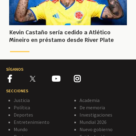
Kevin Castaño sería cedido a Atlético
Mineiro en préstamo desde River Plate
SÍGANOS
SECCIONES
Justicia
Academia
Política
De memoria
Deportes
Investigaciones
Entretenimiento
Mundial 2026
Mundo
Nuevo gobierno