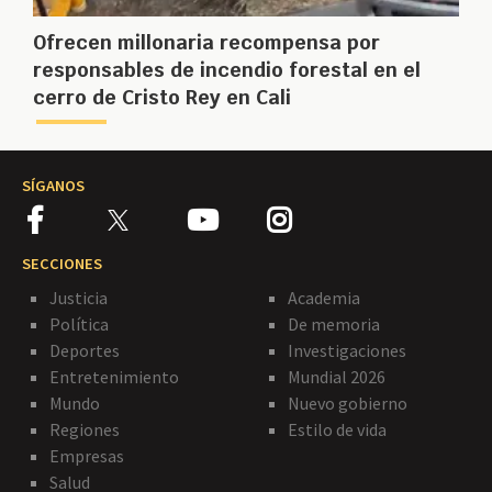
Ofrecen millonaria recompensa por
responsables de incendio forestal en el
cerro de Cristo Rey en Cali
SÍGANOS
SECCIONES
Justicia
Academia
Política
De memoria
Deportes
Investigaciones
Entretenimiento
Mundial 2026
Mundo
Nuevo gobierno
Regiones
Estilo de vida
Empresas
Salud