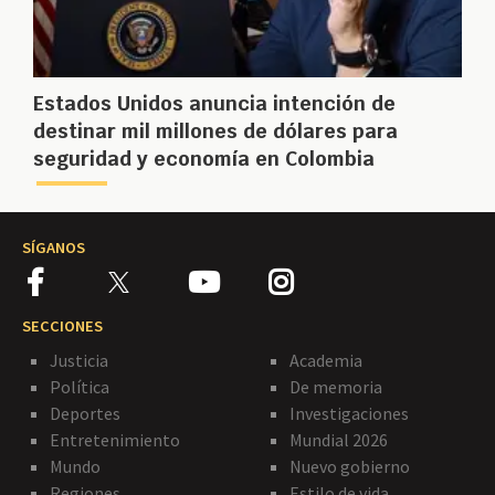
Estados Unidos anuncia intención de
destinar mil millones de dólares para
seguridad y economía en Colombia
SÍGANOS
SECCIONES
Justicia
Academia
Política
De memoria
Deportes
Investigaciones
Entretenimiento
Mundial 2026
Mundo
Nuevo gobierno
Regiones
Estilo de vida