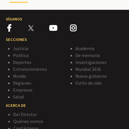
SÍGANOS
SECCIONES
Justicia
Academia
Política
De memoria
Deportes
Investigaciones
Entretenimiento
Mundial 2026
Mundo
Nuevo gobierno
Regiones
Estilo de vida
Empresas
Salud
ACERCA DE
Del Director
Quiénes somos
Contáctenos