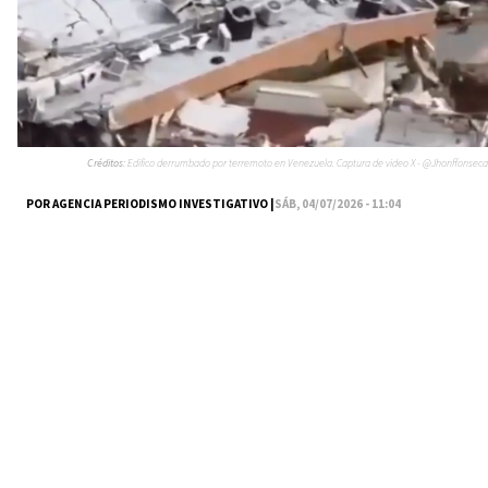
Créditos:
Edifico derrumbado por terremoto en Venezuela. Captura de video X - @Jhonffonseca
POR AGENCIA PERIODISMO INVESTIGATIVO |
SÁB, 04/07/2026 - 11:04