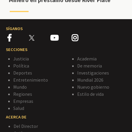
Mineiro en préstamo desde River Plate
SÍGANOS
SECCIONES
Justicia
Academia
Política
De memoria
Deportes
Investigaciones
Entretenimiento
Mundial 2026
Mundo
Nuevo gobierno
Regiones
Estilo de vida
Empresas
Salud
ACERCA DE
Del Director