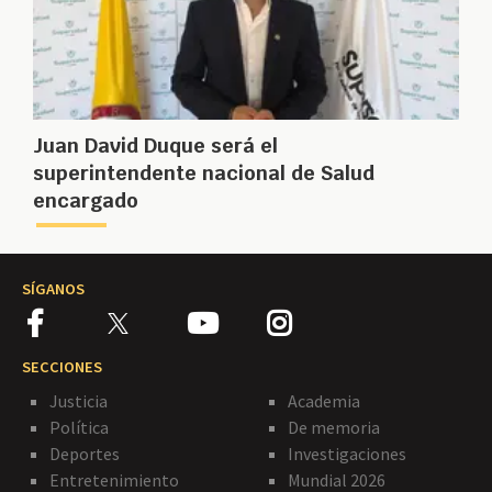
Juan David Duque será el
superintendente nacional de Salud
encargado
SÍGANOS
SECCIONES
Justicia
Academia
Política
De memoria
Deportes
Investigaciones
Entretenimiento
Mundial 2026