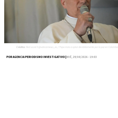
Créditos:
Red social X @vaticannews_es / Papa insta a optar decididamente por la paz en Colombia
POR AGENCIA PERIODISMO INVESTIGATIVO |
MIÉ, 29/04/2026 - 19:03