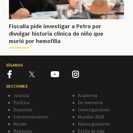
Fiscalía pide investigar a Petro por
divulgar historia clínica de niño que
murió por hemofilia
SÍGANOS
SECCIONES
Justicia
Academia
Política
De memoria
Deportes
Investigaciones
Entretenimiento
Mundial 2026
Mundo
Nuevo gobierno
Regiones
Estilo de vida