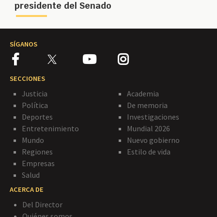
presidente del Senado
SÍGANOS
SECCIONES
Justicia
Academia
Política
De memoria
Deportes
Investigaciones
Entretenimiento
Mundial 2026
Mundo
Nuevo gobierno
Regiones
Estilo de vida
Empresas
Salud
ACERCA DE
Del Director
Quiénes somos