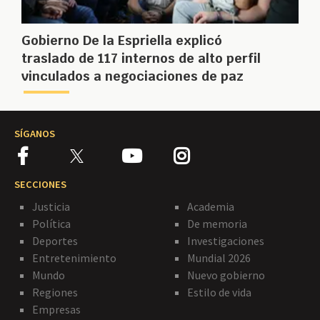
Gobierno De la Espriella explicó
traslado de 117 internos de alto perfil
vinculados a negociaciones de paz
SÍGANOS
SECCIONES
Justicia
Academia
Política
De memoria
Deportes
Investigaciones
Entretenimiento
Mundial 2026
Mundo
Nuevo gobierno
Regiones
Estilo de vida
Empresas