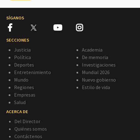
SÍGANOS
SECCIONES
Justicia
Academia
Política
De memoria
Deportes
Investigaciones
Entretenimiento
Mundial 2026
Mundo
Nuevo gobierno
Regiones
Estilo de vida
Empresas
Salud
ACERCA DE
Del Director
Quiénes somos
Contáctenos