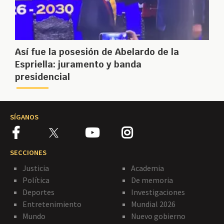
Así fue la posesión de Abelardo de la
Espriella: juramento y banda
presidencial
SÍGANOS
SECCIONES
Justicia
Academia
Política
De memoria
Deportes
Investigaciones
Entretenimiento
Mundial 2026
Mundo
Nuevo gobierno