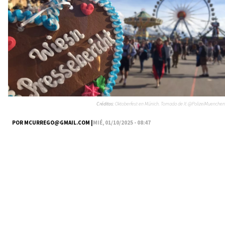
Créditos:
Oktoberfest en Múnich. Tomada de X: @PolizeiMuenchen
POR
MCURREGO@GMAIL.COM
|
MIÉ, 01/10/2025 - 08:47