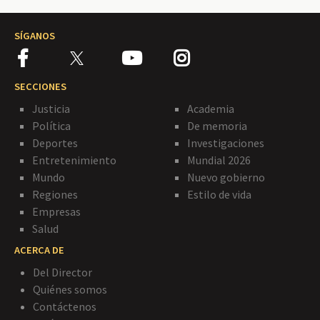
SÍGANOS
SECCIONES
Justicia
Academia
Política
De memoria
Deportes
Investigaciones
Entretenimiento
Mundial 2026
Mundo
Nuevo gobierno
Regiones
Estilo de vida
Empresas
Salud
ACERCA DE
Del Director
Quiénes somos
Contáctenos