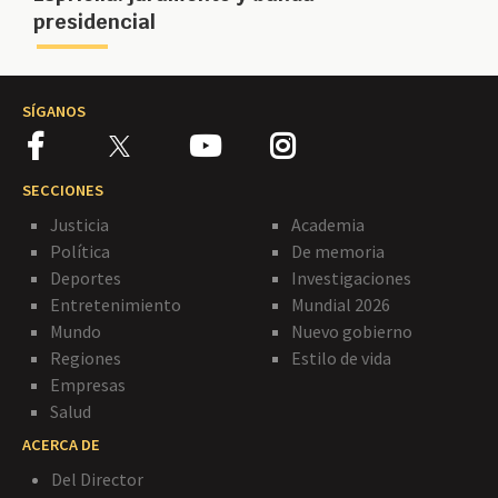
presidencial
SÍGANOS
SECCIONES
Justicia
Academia
Política
De memoria
Deportes
Investigaciones
Entretenimiento
Mundial 2026
Mundo
Nuevo gobierno
Regiones
Estilo de vida
Empresas
Salud
ACERCA DE
Del Director