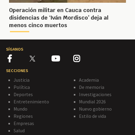
Operación militar en Cauca contra
disidencias de ‘Iván Mordisco’ deja al
menos cinco muertos
SÍGANOS
SECCIONES
Justicia
Academia
Política
De memoria
Deportes
Investigaciones
Entretenimiento
Mundial 2026
Mundo
Nuevo gobierno
Regiones
Estilo de vida
Empresas
Salud