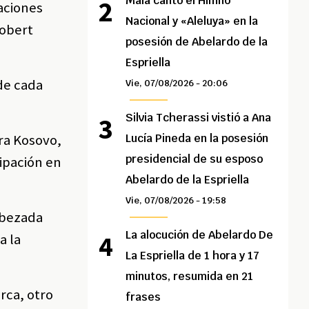
Maía cantó el Himno
aciones
Nacional y «Aleluya» en la
Robert
posesión de Abelardo de la
Espriella
de cada
Vie, 07/08/2026 - 20:06
Silvia Tcherassi vistió a Ana
ara Kosovo,
Lucía Pineda en la posesión
presidencial de su esposo
cipación en
Abelardo de la Espriella
Vie, 07/08/2026 - 19:58
abezada
La alocución de Abelardo De
a la
La Espriella de 1 hora y 17
minutos, resumida en 21
rca, otro
frases