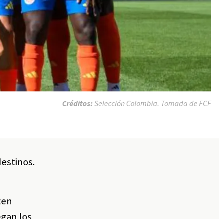
Créditos:
Selección Colombia. Tomada de FCF
destinos.
ten
egan los