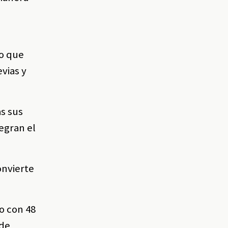
do que
evias y
s sus
tegran el
onvierte
ro con 48
 de