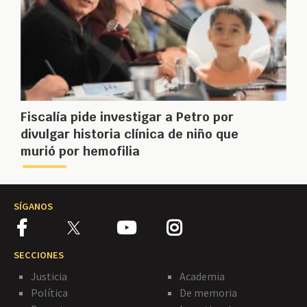
Fiscalía pide investigar a Petro por
divulgar historia clínica de niño que
murió por hemofilia
SÍGANOS
SECCIONES
Justicia
Academia
Política
De memoria