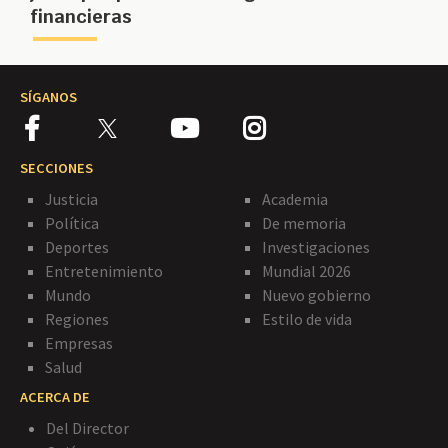
financieras
SÍGANOS
SECCIONES
Justicia
Academia
Política
De memoria
Deportes
Investigaciones
Entretenimiento
Mundial 2026
Mundo
Nuevo gobierno
Regiones
Estilo de vida
Empresas
Salud
ACERCA DE
Del Director