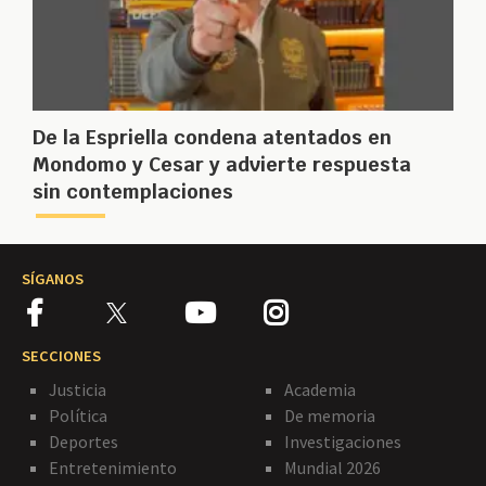
De la Espriella condena atentados en
Mondomo y Cesar y advierte respuesta
sin contemplaciones
SÍGANOS
SECCIONES
Justicia
Academia
Política
De memoria
Deportes
Investigaciones
Entretenimiento
Mundial 2026