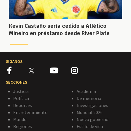
Kevin Castaño sería cedido a Atlético
Mineiro en préstamo desde River Plate
SÍGANOS
SECCIONES
Justicia
Academia
Política
De memoria
Deportes
Investigaciones
Entretenimiento
Mundial 2026
Mundo
Nuevo gobierno
Regiones
Estilo de vida