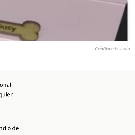
Créditos:
Fiscalía
ional
 quien
ndió de