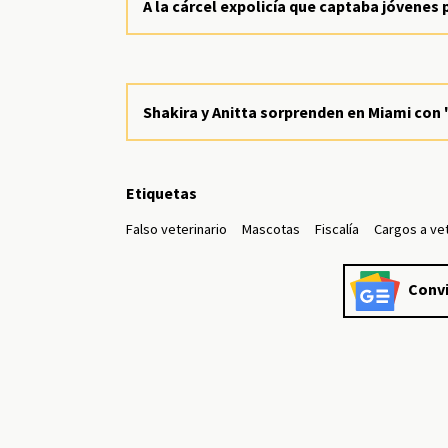
A la cárcel expolicía que captaba jóvenes 
Shakira y Anitta sorprenden en Miami con
Etiquetas
Falso veterinario
Mascotas
Fiscalía
Cargos a vet
Convi