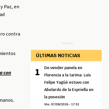
y Paz, en
dad
ero contra
Publicidad
mientos
ÚLTIMAS NOTICIAS
De vender panela en
za con
Florencia a la tarima: Luis
Felipe Yagüé estuvo con
Abelardo de la Espriella en
la posesión
umanos.
Vie, 07/08/2026 - 17:51