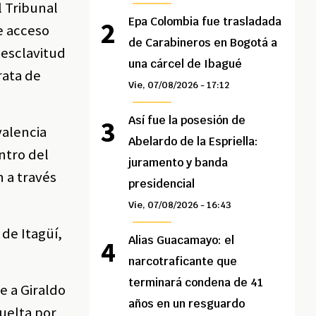
l Tribunal
Epa Colombia fue trasladada
e acceso
de Carabineros en Bogotá a
 esclavitud
una cárcel de Ibagué
rata de
Vie, 07/08/2026 - 17:12
Así fue la posesión de
valencia
Abelardo de la Espriella:
ntro del
juramento y banda
 a través
presidencial
Vie, 07/08/2026 - 16:43
 de Itagüí,
Alias Guacamayo: el
narcotraficante que
terminará condena de 41
e a Giraldo
años en un resguardo
uelta por