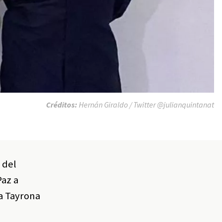
Créditos:
Hernán Giraldo / Twitter @julianquintanat
z del
Paz a
ia Tayrona