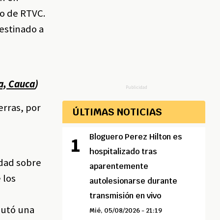
ro de RTVC.
destinado a
ia, Cauca
)
Publicidad
erras, por
ÚLTIMAS NOTICIAS
Bloguero Perez Hilton es
hospitalizado tras
edad sobre
aparentemente
 los
autolesionarse durante
transmisión en vivo
cutó una
Mié, 05/08/2026 - 21:19