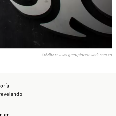
Créditos:
www.greatplacetowork.com.co
oría
 revelando
en en