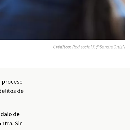
Créditos:
Red social X @SandraOrtizN
l proceso
delitos de
ndalo de
ontra. Sin