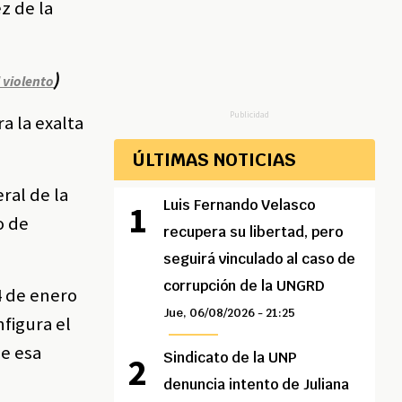
z de la
)
 violento
Publicidad
a la exalta
ÚLTIMAS NOTICIAS
ral de la
Luis Fernando Velasco
o de
recupera su libertad, pero
seguirá vinculado al caso de
corrupción de la UNGRD
4 de enero
Jue, 06/08/2026 - 21:25
nfigura el
de esa
Sindicato de la UNP
denuncia intento de Juliana