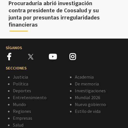
Procuraduría abrió investigación
contra presidente de Coosalud y su
junta por presuntas irregularidades
financieras
SÍGANOS
SECCIONES
Justicia
Academia
Política
De memoria
Deportes
Investigaciones
Entretenimiento
Mundial 2026
Mundo
Nuevo gobierno
Regiones
Estilo de vida
Empresas
Salud