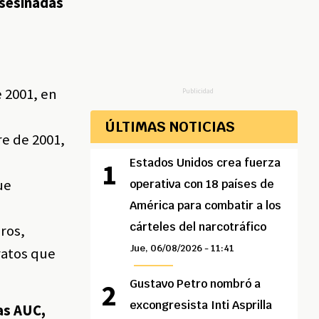
asesinadas
e 2001, en
Publicidad
ÚLTIMAS NOTICIAS
re de 2001,
Estados Unidos crea fuerza
ue
operativa con 18 países de
América para combatir a los
cárteles del narcotráfico
ros,
Jue, 06/08/2026 - 11:41
ratos que
Gustavo Petro nombró a
excongresista Inti Asprilla
tas AUC,