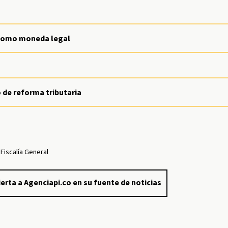
n como moneda legal
 de reforma tributaria
Fiscalía General
erta a Agenciapi.co en su fuente de noticias