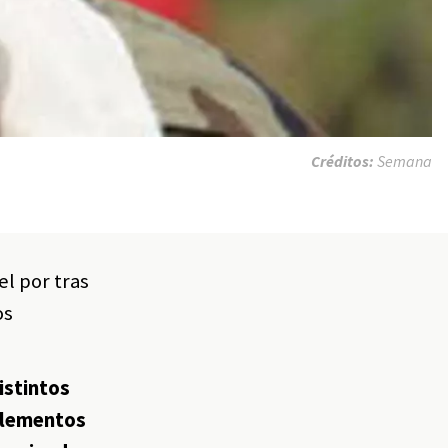
Créditos:
Semana
el por tras
os
istintos
 elementos