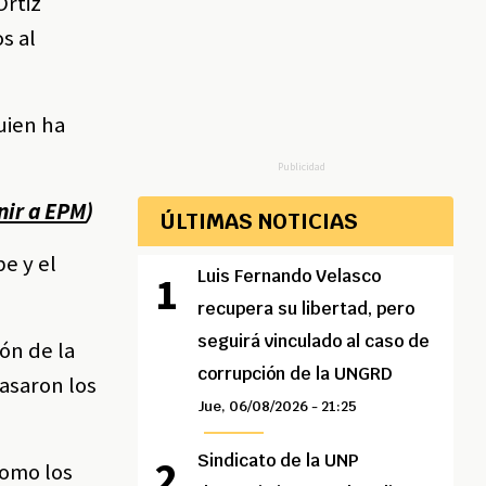
Ortiz
s al
uien ha
Publicidad
enir a EPM
)
ÚLTIMAS NOTICIAS
be y el
Luis Fernando Velasco
recupera su libertad, pero
seguirá vinculado al caso de
ión de la
corrupción de la UNGRD
asaron los
Jue, 06/08/2026 - 21:25
Sindicato de la UNP
como los