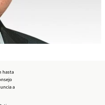
n hasta
onsejo
nuncia a